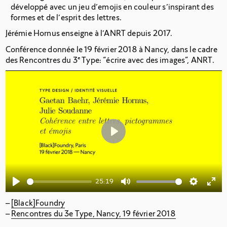
développé avec un jeu d’emojis en couleur s’inspirant des
formes et de l’esprit des lettres.
Jérémie Hornus enseigne à l’ANRT depuis 2017.
Conférence donnée le 19 février 2018 à Nancy, dans le cadre
des Rencontres du 3
e
Type: “écrire avec des images”, ANRT.
Play
25:19
Play
Mute
Settings
Ente
[Black]Foundry
full
Rencontres du 3e Type, Nancy, 19 février 2018