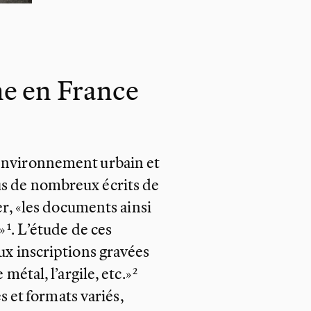
ne en
France
’environnement urbain et
us de nombreux écrits de
er,
«les documents ainsi
»
. L’étude de ces
ux inscriptions gravées
métal, l’argile, etc.»
s et formats variés,