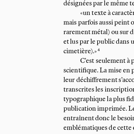
désignées par le même t
«un texte à caract
mais parfois aussi peint
rarement métal) ou sur d
et lus par le public dans 
cimetière).»
C’est seulement à 
scientifique. La
mise en p
leur déchiffrement s’acc
transcrites les inscriptio
typographique la plus fid
publication imprimée. Le
entraînent donc le besoi
emblématiques de
cette