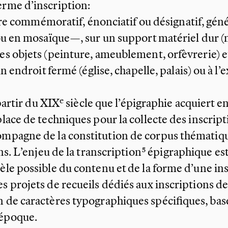
erme d’inscription:
ère commémoratif, énonciatif ou désignatif, gé
 ou en mosaïque—, sur un support matériel dur (
es objets (peinture, ameublement, orfèvrerie) e
un endroit fermé (église, chapelle, palais) ou à l’e
partir du XIX
e
siècle que l’épigraphie acquiert e
lace de techniques pour la collecte des inscripti
ompagne de la constitution de corpus thématiqu
ns. L’enjeu de la
transcription
épigraphique est 
èle possible du contenu et de la forme d’une in
s projets de recueils dédiés aux inscriptions d
n de caractères typographiques spécifiques, bas
époque.