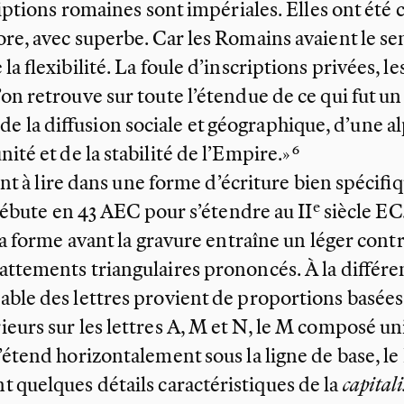
iptions romaines sont impériales. Elles ont été
core, avec superbe. Car les Romains avaient le sen
 la flexibilité. La foule d’inscriptions privées, 
’on retrouve sur toute l’étendue de ce qui fut u
e la diffusion sociale et géographique, d’une al
nité et de la stabilité de
l’Empire.»
nt à lire dans une forme d’écriture bien spécifiq
débute en 43
AEC pour s’étendre au II
e
siècle
EC
a forme avant la gravure entraîne un léger contr
pattements triangulaires prononcés. À
la différe
able des lettres provient de proportions basées s
eurs sur les lettres A, M et
N, le
M composé uni
’étend horizontalement sous la ligne de base, le
t quelques détails caractéristiques de la
capitali