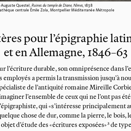
-Auguste Questel,
Ruines du temple de Diane, Nîmes
, 1838
thèque centrale Émile Zola, Montpellier Méditerranée Métropole
ères pour l’épigraphie lati
et
en
Allemagne, 1846–63
ur l’écriture durable, son omniprésence dans l
s employés a permis la transmission jusqu’à no
 spécialiste de l’antiquité romaine Mireille Corbi
maginer l’ensemble de ceux qui ne l’ont pas été
l’épigraphiste, qui
«s’intéresse principalement a
uelque chose de dur, comme la pierre, le bois, le 
 objet d’étude des
«écritures exposées»
de type