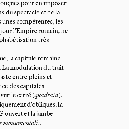
 conçues pour en imposer.
s du spectacle et de la
les unes compétentes, les
n jour l’Empire romain, ne
phabétisation très
ue, la
capitale romaine
. La modulation du
trait
aste entre pleins et
nce des capitales
ur le carré (
quadrata
).
quement d’obliques, la
P ouvert et la jambe
s
monumentalis
.