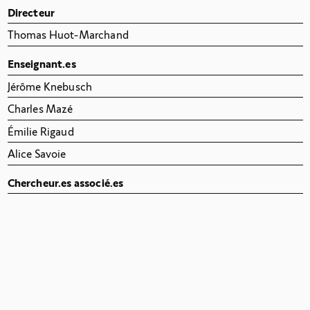
Directeur
Thomas Huot-Marchand
Enseignant.es
Jérôme Knebusch
Charles Mazé
Émilie Rigaud
Alice Savoie
Chercheur.es associé.es
2023
Intervenant.es
1985-2006
2013-2022