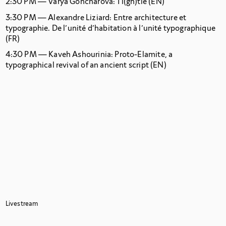
2:30 PM — Varya Goncharova:
Ti(gh)tle
(EN)
3:30 PM — Alexandre Liziard:
Entre architecture et
typographie. De l’unité d’habitation à l’unité typographique
(FR)
4:30 PM — Kaveh Ashourinia:
Proto-Elamite, a
typographical revival of an ancient script
(EN)
Livestream